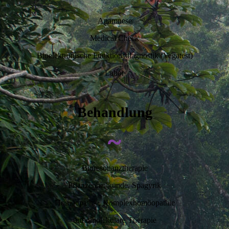
Anamnese
Medical Check
Bioelektronische Funktionsdiagnostik (Vegatest)
Labor
Behandlung
~
Bioresonanztherapie
Pflanzenheilkunde, Spagyrik
Homöopathie, Komplexhomöopathie
orthomolekulare Therapie