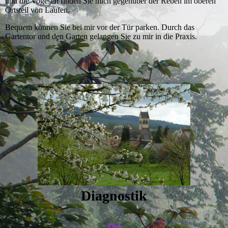
und die Vogesen finden Sie mich gegenüber der Reben im oberen
Ortsteil von Laufen.
Bequem können Sie bei mir vor der Tür parken. Durch das
Gartentor und den Garten gelangen Sie zu mir in die Praxis.
Diagnostik
~