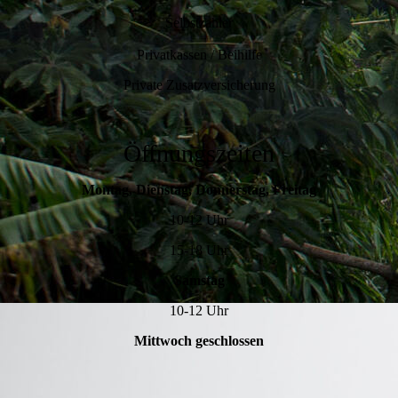
Selbstzahler
Privatkassen / Beihilfe
Private Zusatzversicherung
Öffnungszeiten
Montag, Dienstag, Donnerstag, Freitag
10-12 Uhr
15-18 Uhr
Samstag
10-12 Uhr
Mittwoch geschlossen