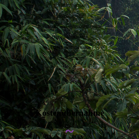
Schüßlertherapie
Aromatherapie
Injektions- und Infusionstherapie
Ohr-/ Akupunktur
Andullationstherapie
Spirovitaltherapie
Kostenübernahme
~