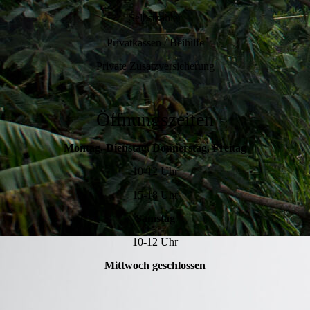
Selbstzahler
Privatkassen / Beihilfe
Private Zusatzversicherung
Öffnungszeiten
Montag, Dienstag, Donnerstag, Freitag
10-12 Uhr
15-18 Uhr
Samstag
10-12 Uhr
Mittwoch geschlossen