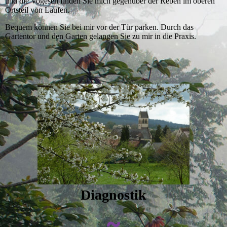
und die Vogesen finden Sie mich gegenüber der Reben im oberen
Ortsteil von Laufen.
Bequem können Sie bei mir vor der Tür parken. Durch das
Gartentor und den Garten gelangen Sie zu mir in die Praxis.
Diagnostik
~