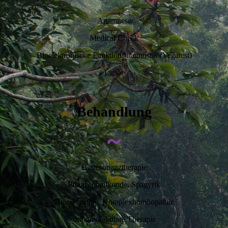
Anamnese
Medical Check
Bioelektronische Funktionsdiagnostik (Vegatest)
Labor
Behandlung
~
Bioresonanztherapie
Pflanzenheilkunde, Spagyrik
Homöopathie, Komplexhomöopathie
orthomolekulare Therapie