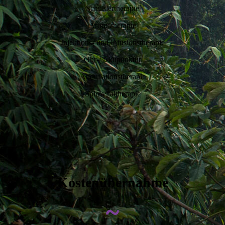
Schüßlertherapie
Aromatherapie
Injektions- und Infusionstherapie
Ohr-/ Akupunktur
Andullationstherapie
Spirovitaltherapie
Kostenübernahme
~